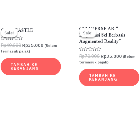
CELLVERSE AR “
CELL CASTLE
Sale!
Sale!
Sale!
Sale!
Eksplorasi Sel Berbasis
Augmented Reality”
Harga
Harga
Rp
40.000
Rp
35.000
Dinilai
(Belum
0
aslinya
saat
termasuk pajak)
dari
Harga
Harga
adalah:
ini
Rp
70.000
Rp
35.000
Dinilai
(Belum
5
0
aslinya
saat
Rp40.000.
adalah:
termasuk pajak)
dari
TAMBAH KE
adalah:
ini
Rp35.000.
5
KERANJANG
Rp70.000.
adalah:
TAMBAH KE
Rp35.00
KERANJANG