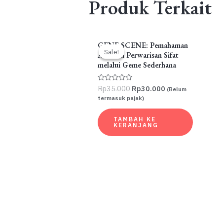
Produk Terkait
GENE SCENE: Pemahaman
Sale!
Sale!
Alel dan Perwarisan Sifat
melalui Geme Sederhana
Harga
Harga
Rp
35.000
Rp
30.000
Dinilai
(Belum
0
aslinya
saat
termasuk pajak)
dari
adalah:
ini
5
Rp35.000.
adalah:
TAMBAH KE
Rp30.000.
KERANJANG