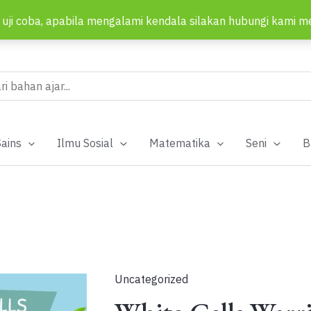
 uji coba, apabila mengalami kendala silakan hubungi kami m
ch
Sains
Ilmu Sosial
Matematika
Seni
B
Uncategorized