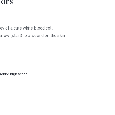
ors
a
ey of a cute white blood cell
rrow (start) to a wound on the skin
h:
.000.
senior high school