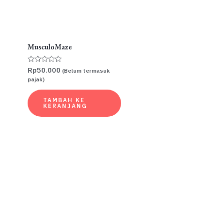
MusculoMaze
Rp
50.000
Dinilai
(Belum termasuk
0
pajak)
dari
5
TAMBAH KE
KERANJANG
0.