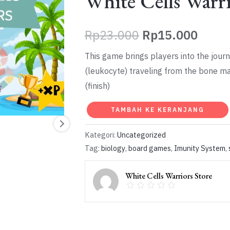
White Cells Warri
Harga
Harg
Rp
23.000
Rp
15.000
aslinya
saat
This game brings players into the journ
(leukocyte) traveling from the bone ma
adalah:
ini
(finish)
Rp23.000.
adala
Kuantitas
TAMBAH KE KERANJANG
Rp15
White
Kategori:
Uncategorized
Cells
Tag:
biology
,
board games
,
Imunity System
,
Warriors
White Cells Warriors Store