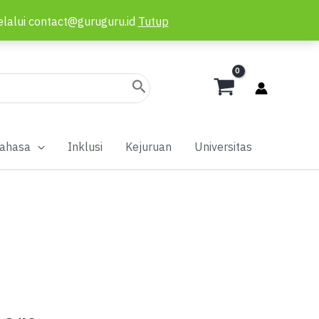
elalui contact@guruguru.id
Tutup
ahasa
Inklusi
Kejuruan
Universitas