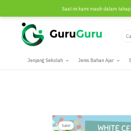
Saat ini kami masih dalam tahap
Lewati
ke
konten
Sear
for:
Jenjang Sekolah
Jenis Bahan Ajar
Sale!