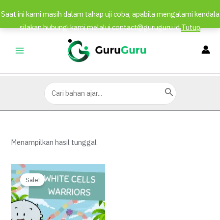
Saat ini kami masih dalam tahap uji coba, apabila mengalami kendala
silakan hubungi kami melalui contact@guruguru.id
Tutup
Lewati
ke
MAIN
konten
MENU
Search
for:
Menampilkan hasil tunggal
Sale!