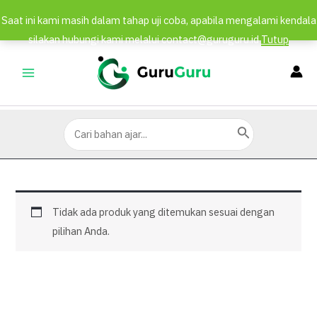
Saat ini kami masih dalam tahap uji coba, apabila mengalami kendala
silakan hubungi kami melalui contact@guruguru.id
Tutup
Lewati
ke
MAIN
konten
MENU
Search
for:
Tidak ada produk yang ditemukan sesuai dengan
pilihan Anda.