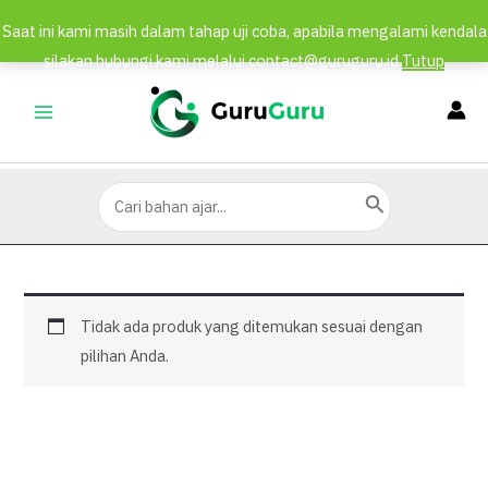
Saat ini kami masih dalam tahap uji coba, apabila mengalami kendala
silakan hubungi kami melalui contact@guruguru.id
Tutup
Lewati
ke
MAIN
konten
MENU
Search
for:
Tidak ada produk yang ditemukan sesuai dengan
pilihan Anda.