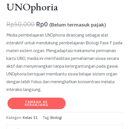
UNOphoria
Harga
Harga
Rp
50.000
Rp
0
(Belum termasuk pajak)
aslinya
saat
Media pembelajaran UNOphoria dirancang sebagai alat
interaktif untuk mendukung pembelajaran Biologi Fase F pada
adalah:
ini
materi sistem organ. Mengadaptasi mekanisme permainan
Rp50.000.
adalah:
kartu UNO, media ini memfasilitasi pemahaman siswa secara
aktif dan menyenangkan tanpa ketergantungan pada gawai.
Rp0.
UNOphoria bertujuan membantu siswa belajar sistem organ
dengan lebih fokus dan meningkatkan konsentrasi melalui
interaksi langsung.
Kuantitas
TAMBAH KE
KERANJANG
UNOphoria
Kategori:
Kelas 11
Tag:
Biologi