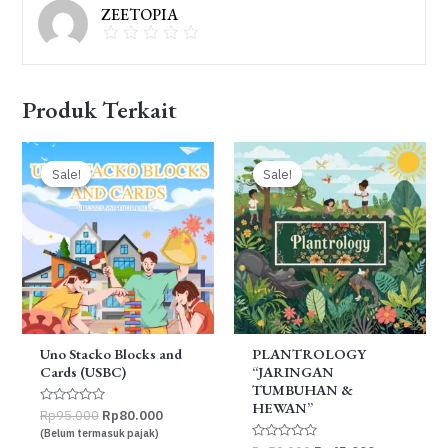
ZEETOPIA
Produk Terkait
Sale!
Sale!
Sale!
Sale!
Uno Stacko Blocks and
PLANTROLOGY
Cards (USBC)
“JARINGAN
TUMBUHAN &
HEWAN”
Dinilai
Harga
Harga
Rp
95.000
Rp
80.000
0
aslinya
saat
(Belum termasuk pajak)
dari