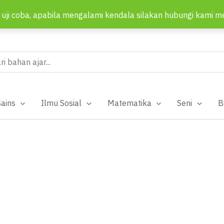
 uji coba, apabila mengalami kendala silakan hubungi kami m
ch
Sains
Ilmu Sosial
Matematika
Seni
B