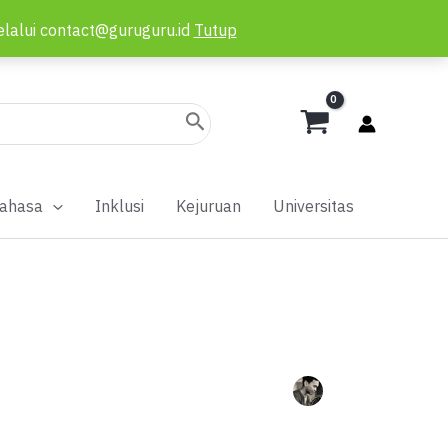
elalui contact@guruguru.id
Tutup
ahasa
Inklusi
Kejuruan
Universitas