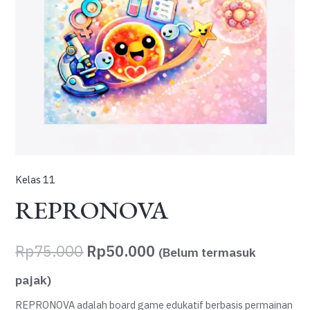
Kelas 11
REPRONOVA
Harga
Harga
Rp
75.000
Rp
50.000
(Belum termasuk
aslinya
saat
pajak)
adalah:
ini
REPRONOVA adalah board game edukatif berbasis permainan