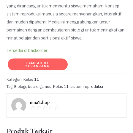
yang dirancang untuk membantu siswa memahami konsep
Rp75.000.
adalah:
sistem reproduksi manusia secara menyenangkan, interaktif,
Rp50.000.
dan mudah dipahami. Media ini menggabungkan unsur
permainan dengan pembelajaran biologi untuk meningkatkan
minat belajar dan partisipasi aktif siswa.
Tersedia di backorder
Kuantitas
TAMBAH KE
KERANJANG
REPRONOVA
Kategori:
Kelas 11
Tag:
Biologi
,
board games
,
Kelas 11
,
sistem reproduksi
nina9shop
Produk Terkait