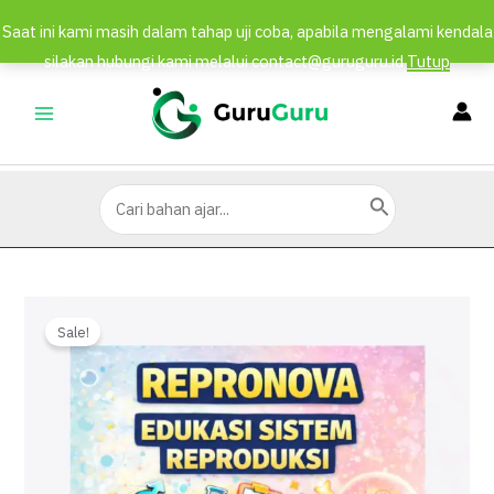
Saat ini kami masih dalam tahap uji coba, apabila mengalami kendala
silakan hubungi kami melalui contact@guruguru.id
Tutup
Lewati
ke
MAIN
konten
MENU
Search
for:
Sale!