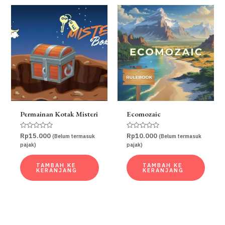
Permainan Kotak Misteri
Ecomozaic
Dinilai
Dinilai
Rp
15.000
Rp
10.000
(Belum termasuk
(Belum termasuk
0
0
pajak)
pajak)
dari
dari
5
5
TAMBAH KE
TAMBAH KE
KERANJANG
KERANJANG