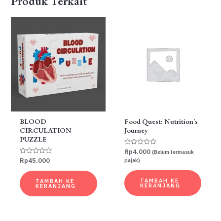
Produk Terkait
BLOOD
Food Quest: Nutrition’s
CIRCULATION
Journey
PUZZLE
Dinilai
Rp
4.000
(Belum termasuk
0
Dinilai
Rp
45.000
pajak)
dari
0
5
dari
5
TAMBAH KE
TAMBAH KE
KERANJANG
KERANJANG