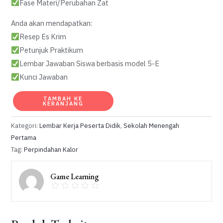
Fase Materi/Perubahan Zat
Anda akan mendapatkan:
Resep Es Krim
Petunjuk Praktikum
Lembar Jawaban Siswa berbasis model 5-E
Kunci Jawaban
Kuantitas
TAMBAH KE
KERANJANG
Perpindahan
Kalor:
Kategori:
Lembar Kerja Peserta Didik
,
Sekolah Menengah
Praktikum
Pertama
Tag:
Perpindahan Kalor
Es
Krim
Game Learning