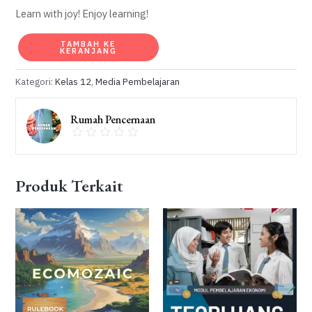
Learn with joy! Enjoy learning!
Kuantitas
TAMBAH KE
KERANJANG
Game
Edukasi
Kategori:
Kelas 12
,
Media Pembelajaran
Sistem
Pencernaan
Rumah Pencernaan
dan
Kesehatan
Mulut
Produk Terkait