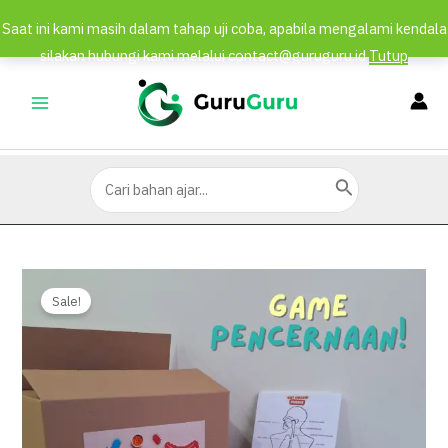
Saat ini kami masih dalam tahap uji coba, apabila mengalami kendala
silakan hubungi kami melalui contact@guruguru.id
Tutup
Lewati
ke
MAIN
konten
MENU
Search
for:
Sale!