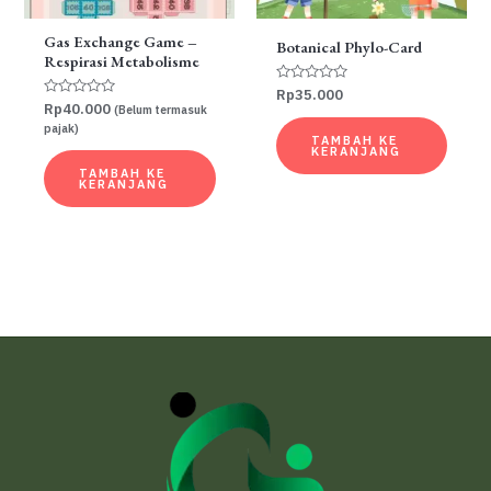
Gas Exchange Game –
Botanical Phylo-Card
Respirasi Metabolisme
Dinilai
Rp
35.000
0
Dinilai
Rp
40.000
(Belum termasuk
dari
0
pajak)
5
dari
TAMBAH KE
5
KERANJANG
TAMBAH KE
KERANJANG