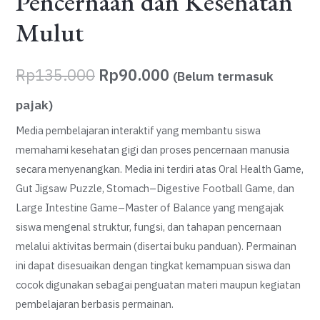
Pencernaan dan Kesehatan
Mulut
Harga
Harga
Rp
135.000
Rp
90.000
(Belum termasuk
aslinya
saat
pajak)
adalah:
ini
Media pembelajaran interaktif yang membantu siswa
memahami kesehatan gigi dan proses pencernaan manusia
Rp135.000.
adalah:
secara menyenangkan. Media ini terdiri atas Oral Health Game,
Rp90.000.
Gut Jigsaw Puzzle, Stomach–Digestive Football Game, dan
Large Intestine Game–Master of Balance yang mengajak
siswa mengenal struktur, fungsi, dan tahapan pencernaan
melalui aktivitas bermain (disertai buku panduan). Permainan
ini dapat disesuaikan dengan tingkat kemampuan siswa dan
cocok digunakan sebagai penguatan materi maupun kegiatan
pembelajaran berbasis permainan.