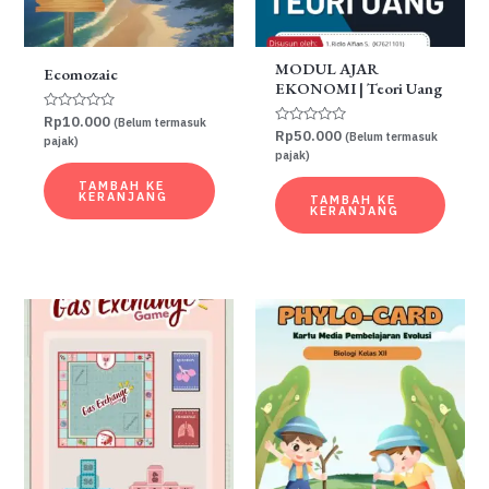
MODUL AJAR
Ecomozaic
EKONOMI | Teori Uang
Dinilai
Rp
10.000
(Belum termasuk
0
Dinilai
Rp
50.000
(Belum termasuk
pajak)
dari
0
pajak)
5
dari
5
TAMBAH KE
KERANJANG
TAMBAH KE
KERANJANG