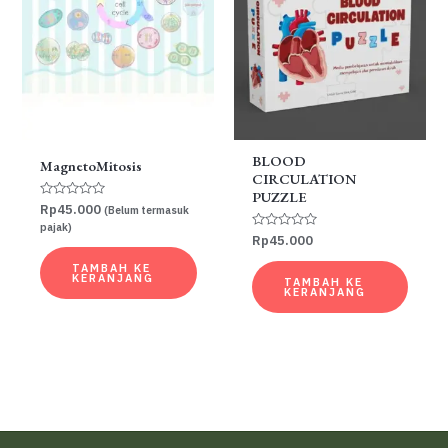
BLOOD
MagnetoMitosis
CIRCULATION
PUZZLE
Dinilai
Rp
45.000
(Belum termasuk
0
pajak)
dari
Dinilai
Rp
45.000
5
0
dari
TAMBAH KE
5
KERANJANG
TAMBAH KE
KERANJANG