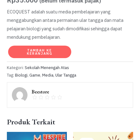
(Belum termasuk pajak)
ECOQUEST adalah suatu media pembelajaran yang
menggabungkan antara permainan ular tangga dan mata
pelajaran biologi yang sudah dimodifikasi sehingga dapat
mendukung pembelajaran.
Kuantitas
TAMBAH KE
KERANJANG
ECOQUEST
:
Kategori:
Sekolah Menengah Atas
KENALI,
Tag:
Biologi
,
Game
,
Media
,
Ular Tangga
LINDUNGI,
Beestore
LESTARIKAN
Produk Terkait