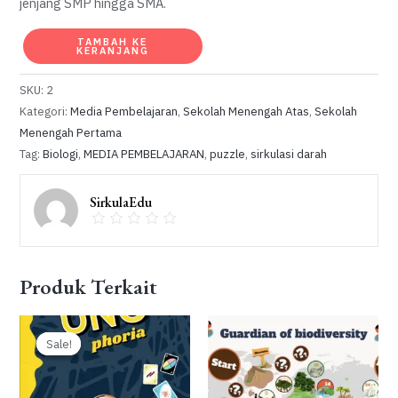
jenjang SMP hingga SMA.
Kuantitas
TAMBAH KE
KERANJANG
BLOOD
CIRCULATION
SKU:
2
PUZZLE
Kategori:
Media Pembelajaran
,
Sekolah Menengah Atas
,
Sekolah
Menengah Pertama
Tag:
Biologi
,
MEDIA PEMBELAJARAN
,
puzzle
,
sirkulasi darah
SirkulaEdu
Produk Terkait
Sale!
Sale!