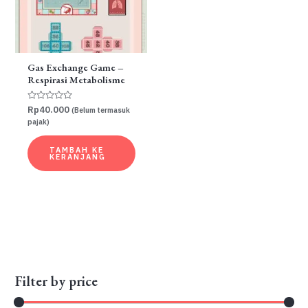
Gas Exchange Game –
Respirasi Metabolisme
Dinilai
Rp
40.000
(Belum termasuk
0
pajak)
dari
5
TAMBAH KE
KERANJANG
Filter by price