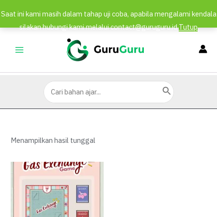
Saat ini kami masih dalam tahap uji coba, apabila mengalami kendala
silakan hubungi kami melalui contact@guruguru.id
Tutup
Lewati
ke
MAIN
konten
MENU
Search
for:
Menampilkan hasil tunggal