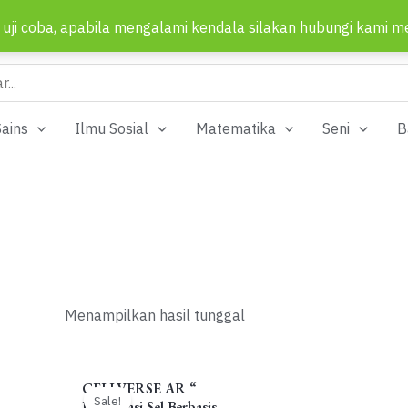
 uji coba, apabila mengalami kendala silakan hubungi kami m
Sains
Ilmu Sosial
Matematika
Seni
B
Menampilkan hasil tunggal
CELLVERSE AR “
Sale!
Eksplorasi Sel Berbasis