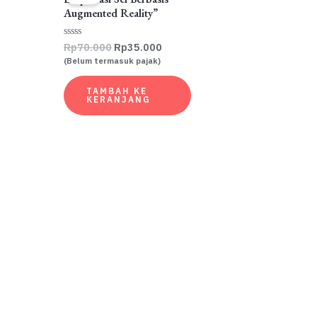
Augmented Reality”
Harga
Harga
Rp
70.000
Rp
35.000
Dinilai
0
aslinya
saat
(Belum termasuk pajak)
dari
adalah:
ini
5
Rp70.000.
adalah:
TAMBAH KE
Rp35.000.
KERANJANG