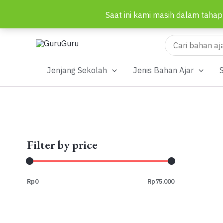
Saat ini kami masih dalam tahap
Lewati
ke
Search
for:
konten
Jenjang Sekolah
Jenis Bahan Ajar
Filter by price
Rp0
Rp75.000