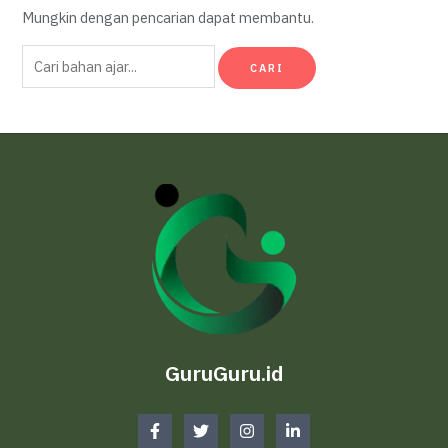
Mungkin dengan pencarian dapat membantu.
Cari
untuk:
GuruGuru.id