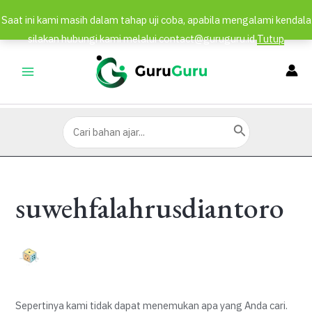
Saat ini kami masih dalam tahap uji coba, apabila mengalami kendala
silakan hubungi kami melalui contact@guruguru.id
Tutup
Lewati
ke
MAIN
konten
MENU
Search
for:
suwehfalahrusdiantoro
Sepertinya kami tidak dapat menemukan apa yang Anda cari.