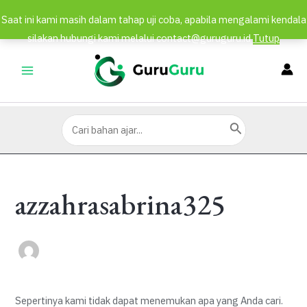
Saat ini kami masih dalam tahap uji coba, apabila mengalami kendala
silakan hubungi kami melalui contact@guruguru.id
Tutup
Lewati
ke
MAIN
konten
MENU
Search
for:
azzahrasabrina325
Sepertinya kami tidak dapat menemukan apa yang Anda cari.