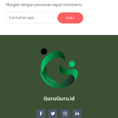
Mungkin dengan pencarian dapat membantu.
Cari
untuk:
GuruGuru.id