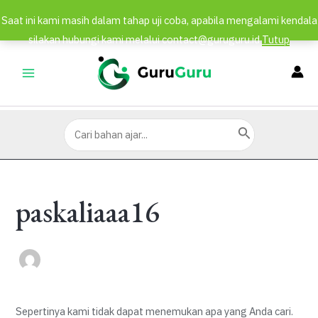
Saat ini kami masih dalam tahap uji coba, apabila mengalami kendala
silakan hubungi kami melalui contact@guruguru.id
Tutup
Lewati
ke
MAIN
konten
MENU
Search
for:
paskaliaaa16
Sepertinya kami tidak dapat menemukan apa yang Anda cari.