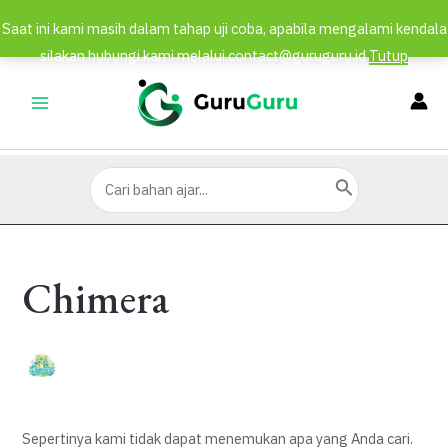
Saat ini kami masih dalam tahap uji coba, apabila mengalami kendala
silakan hubungi kami melalui contact@guruguru.id
Tutup
Lewati
ke
MAIN
konten
MENU
Search
for:
Chimera
Sepertinya kami tidak dapat menemukan apa yang Anda cari.