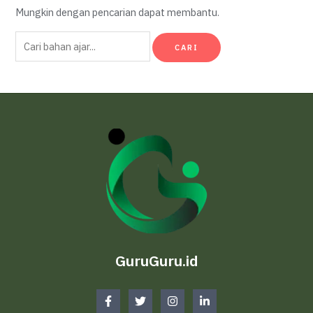
Mungkin dengan pencarian dapat membantu.
Cari
untuk:
GuruGuru.id