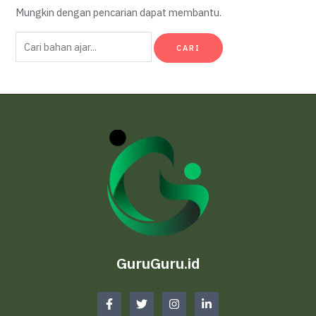
Mungkin dengan pencarian dapat membantu.
Cari
untuk:
GuruGuru.id