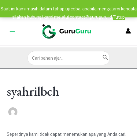
Saat ini kami masih dalam tahap uji coba, apabila mengalami kendala
silakan hubungi kami melalui contact@guruguru.id
Tutup
Lewati
ke
MAIN
konten
MENU
Search
for:
syahrilbch
Sepertinya kami tidak dapat menemukan apa yang Anda cari.